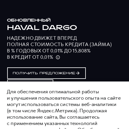
ОБНОВЛЕННЫЙ
HAVAL DARGO
НАДЕЖНО ДВИЖЕТ ВПЕРЕД
ПОЛНАЯ СТОИМОСТЬ КРЕДИТА (ЗАЙМА)
В % ГОДОВЫХ ОТ 0,01% ДО 15,808%
В КРЕДИТ ОТ 0,01%
ПОЛУЧИТЬ ПРЕДЛОЖЕНИЕ
ТЕСТ-ДРАЙВ
Для обеспечения оптимальной работы
и улучшения пользовательского опыта на сайте
могут использоваться системы веб-аналитики
ОЦЕНИВАЙТЕ СВОИ ФИНАНСОВЫЕ
(в том числе Яндекс.Метрика). Продолжая
ВОЗМОЖНОСТИ И РИСКИ
использование сайта, Вы соглашаетесь
ИЗУЧИТЕ ВСЕ УСЛОВИЯ КРЕДИТА (ЗАЙМА) НА
с применением указанных технологий
САЙТЕ: