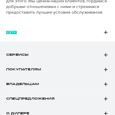
для этого. Мы ценим наших клиентов, гордимся
добрыми отношениями с ними и стремимся
предоставить лучшие условия обслуживания.
M6
JOLION
СЕРВИСЫ
DARGO
Автомобили в наличии
DARGO Х
ПОКУПАТЕЛЯМ
Заказать тест-драйв
F7
Автомобили в наличии
Рассчитать кредит
F7x
ВЛАДЕЛЬЦАМ
Конфигуратор HAVAL
Записаться на сервис
POER
Все о сервисе
Аксессуары HAVAL
СПЕЦПРЕДЛОЖЕНИЯ
Запись на сервис
Каталоги и прайс-листы
Покупателям
Моторное масло
Программа «HAVAL Защита+»
О ДИЛЕРЕ