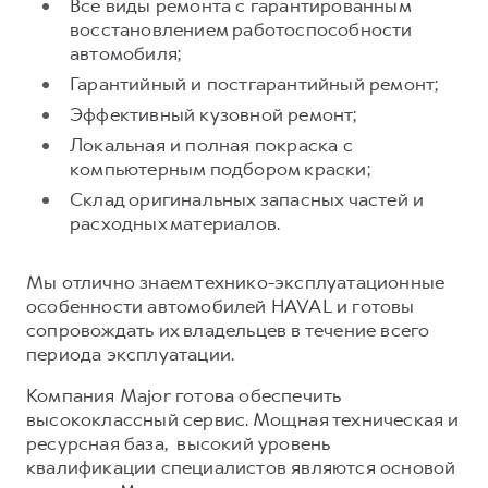
Сервис для корпоративных клиентов
Все виды ремонта с гарантированным
восстановлением работоспособности
HAVAL Лизинг
АКСЕССУАРЫ HAVAL
автомобиля;
Автомобильные аксессуары
Гарантийный и постгарантийный ремонт;
АКСЕССУАРЫ HAVAL
Коллекция CITY
Эффективный кузовной ремонт;
Автомобильные аксессуары
Коллекция Базовая
Локальная и полная покраска с
компьютерным подбором краски;
Коллекция CITY
Коллекция Детская
Склад оригинальных запасных частей и
Коллекция Базовая
расходных материалов.
Коллекция Детская
Мы отлично знаем технико-эксплуатационные
особенности автомобилей HAVAL и готовы
сопровождать их владельцев в течение всего
периода эксплуатации.
Компания Major готова обеспечить
высококлассный сервис. Мощная техническая и
ресурсная база, высокий уровень
квалификации специалистов являются основой