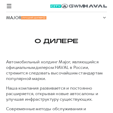
MAJOR
ЛУЧШИЙ ДИЛЕР
О ДИЛЕРЕ
Модели
Покупателям
Владельцам
Спецпредложения
О дилере
Автомобильный холдинг Major, являющийся
официальным дилером HAVAL в России,
ВЫБОР И ПОКУПКА
СЕРВИС
СПЕЦПРЕДЛОЖЕНИЯ
БРЕНД HAVAL
стремится следовать высочайшим стандартам
популярной марки.
Автомобили в наличии
Все о сервисе
Покупателям
О бренде
Наша компания развивается и постоянно
Конфигуратор HAVAL
Запись на сервис
Владельцам
Новости
расширяется, открывая новые автосалоны и
M6
Аксессуары HAVAL
Моторное масло
О GWM
JOLION
улучшая инфраструктуру существующих.
от 2 049 000 ₽
от 2 049 000 ₽
Каталоги и прайс-листы
Стоимость ТО
Современные методы обслуживания и
Программа «HAVAL Защита+»
ИНФОРМАЦИЯ О ДИЛЕРЕ