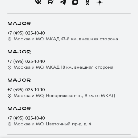
Новости
Программа «Помощь на дороге»
Кредитный калькулятор
О GWM
Регламенты технического обслуживания
Страхование
О дилере
MAJOR
Электронный ПТС
Кредит
Наша команда
+7 (495) 025-10-10
GWM Безопасность
Для малого бизнеса
Москва и МО, МКАД 47-й км, внешняя сторона
Контакты
Гарантия HAVAL
Корпоративным клиентам
MAJOR
Мобильное приложение GWM
Крупным корпоративным клиентам
+7 (495) 025-10-10
Программа «HAVAL Защита+»
Система управления автопарком
Москва и МО, МКАД 18 км, внешняя сторона
Руководства по эксплуатации
Сервис для корпоративных клиентов
MAJOR
Подписки
HAVAL Лизинг
+7 (495) 025-10-10
Автомобильные аксессуары
Автомобильные аксессуары
Москва и МО, Новорижское ш., 9 км от МКАД
Коллекция CITY
Коллекция CITY
MAJOR
Коллекция Базовая
Коллекция Базовая
+7 (495) 025-10-10
Коллекция Детская
Коллекция Детская
Москва и МО, Цветочный пр-д, д. 4