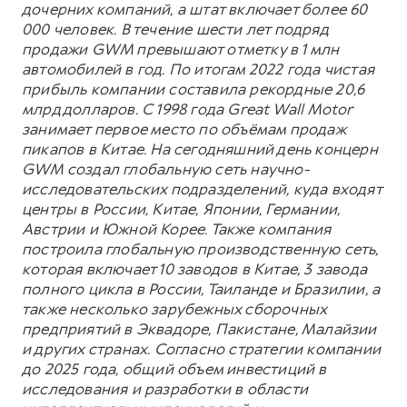
дочерних компаний, а штат включает более 60
000 человек. В течение шести лет подряд
продажи GWM превышают отметку в 1 млн
автомобилей в год. По итогам 2022 года чистая
прибыль компании составила рекордные 20,6
млрд долларов. С 1998 года Great Wall Motor
занимает первое место по объёмам продаж
пикапов в Китае. На сегодняшний день концерн
GWM создал глобальную сеть научно-
исследовательских подразделений, куда входят
центры в России, Китае, Японии, Германии,
Австрии и Южной Корее. Также компания
построила глобальную производственную сеть,
которая включает 10 заводов в Китае, 3 завода
полного цикла в России, Таиланде и Бразилии, а
также несколько зарубежных сборочных
предприятий в Эквадоре, Пакистане, Малайзии
и других странах. Согласно стратегии компании
до 2025 года, общий объем инвестиций в
исследования и разработки в области