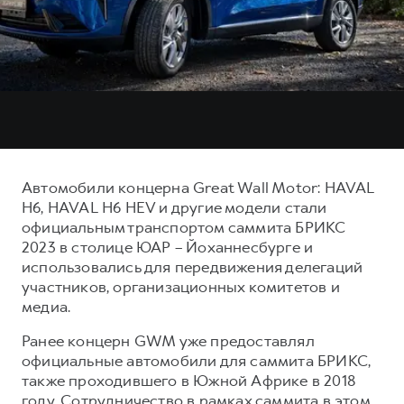
Тест-драйв
СЕРВИСНОЕ ОБСЛУЖИВАНИЕ
О дилере
Трейд-ин
Нулевое ТО
Наша команда
DARGO
DARGO X
Программа «Помощь на дороге»
Контакты
от 3 199 000 ₽
от 3 499 000 ₽
КРЕДИТ И СТРАХОВАНИЕ
Регламенты технического обслуживания
Кредитный калькулятор
Электронный ПТС
Страхование
Автомобили концерна Great Wall Motor: HAVAL
Кредит
ПОДДЕРЖКА
H6, HAVAL H6 HEV и другие модели стали
F7
F7X
официальным транспортом саммита БРИКС
GWM Безопасность
от 2 899 000 ₽
от 3 599 000 ₽
2023 в столице ЮАР – Йоханнесбурге и
КОРПОРАТИВНЫМ КЛИЕНТАМ
Гарантия HAVAL
использовались для передвижения делегаций
участников, организационных комитетов и
Для малого бизнеса
Мобильное приложение GWM
медиа.
Корпоративным клиентам
Программа «HAVAL Защита+»
Ранее концерн GWM уже предоставлял
Крупным корпоративным клиентам
Руководства по эксплуатации
официальные автомобили для саммита БРИКС,
POER
от 3 449 000 ₽
Система управления автопарком
Подписки
также проходившего в Южной Африке в 2018
году. Сотрудничество в рамках саммита в этом