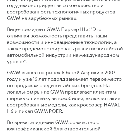
Сервис для корпоративных клиентов
году демонстрирует высокое качество и
HAVAL Лизинг
АКСЕССУАРЫ HAVAL
востребованность технологичных продуктов
GWM на зарубежных рынках.
Автомобильные аксессуары
Вице-президент GWM Паркер Ши: “Это
АКСЕССУАРЫ HAVAL
Коллекция CITY
отличная возможность представить наши
Автомобильные аксессуары
Коллекция Базовая
возможности и инновационные технологии, а
Коллекция CITY
Коллекция Детская
также продемонстрировать развитие китайской
автомобильной индустрии на международном
Коллекция Базовая
уровне”.
Коллекция Детская
GWM вышел на рынок Южной Африки в 2007
году и уже 16 лет подряд занимает первое место
по продажам среди китайских брендов. На
локальном рынке GWM предлагает клиентам
широкую линейку автомобилей, включая такие
востребованные модели, как кроссовер HAVAL
H6 и пикап GWM POER.
Во время эпидемии GWM совместно с
южноафриканской благотворительной