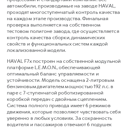
Сервис для корпоративных клиентов
автомобили, производимые на заводе HAVAL,
HAVAL Лизинг
АКСЕССУАРЫ HAVAL
проходят многоступенчатый контроль качества
на каждом этапе производства. Финальная
Автомобильные аксессуары
проверка выполняется на собственном
АКСЕССУАРЫ HAVAL
Коллекция CITY
тестовом полигоне завода, где осуществляется
контроль качества сборки, динамических
Автомобильные аксессуары
Коллекция Базовая
свойств и функциональных систем каждой
Коллекция CITY
Коллекция Детская
локализованной модели.
Коллекция Базовая
HAVAL F7x построен на собственной модульной
Коллекция Детская
платформе L.E.M.O.N., обеспечивающей
оптимальный баланс управляемости и
устойчивости. Модель оснащена 2-литровым
бензиновым двигателем мощностью 192 л.с. в
паре с 7-ступенчатой роботизированной
коробкой передач с двойным сцеплением.
Система полного привода имеет 6 режимов
движения, которые позволяют чувствовать себя
уверенно в любых условиях. За сохранность
водителя и пассажиров отвечают 6 подушек