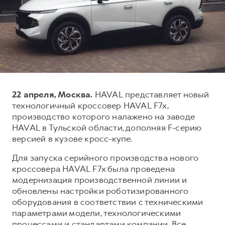
Тест-драйв
СЕРВИСНОЕ ОБСЛУЖИВАНИЕ
О дилере
Трейд-ин
Нулевое ТО
Наша команда
DARGO
DARGO X
Программа «Помощь на дороге»
Контакты
от 3 199 000 ₽
от 3 499 000 ₽
КРЕДИТ И СТРАХОВАНИЕ
Регламенты технического обслуживания
Кредитный калькулятор
Электронный ПТС
22 апреля, Москва.
HAVAL представляет новый
Страхование
технологичный кроссовер HAVAL F7x,
Кредит
ПОДДЕРЖКА
производство которого налажено на заводе
F7
F7X
HAVAL в Тульской области, дополняя F-серию
GWM Безопасность
от 2 899 000 ₽
от 3 599 000 ₽
версией в кузове кросс-купе.
КОРПОРАТИВНЫМ КЛИЕНТАМ
Гарантия HAVAL
Для запуска серийного производства нового
Для малого бизнеса
Мобильное приложение GWM
кроссовера HAVAL F7x была проведена
Корпоративным клиентам
Программа «HAVAL Защита+»
модернизация производственной линии и
обновлены настройки роботизированного
Крупным корпоративным клиентам
Руководства по эксплуатации
оборудования в соответствии с техническими
POER
от 3 449 000 ₽
Система управления автопарком
Подписки
параметрами модели, технологическими
процессами и стандартами компании. Все