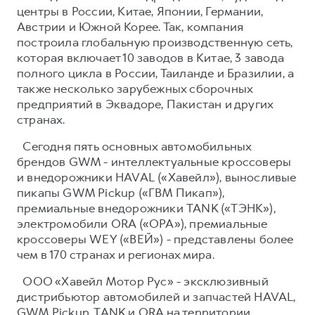
центры в России, Китае, Японии, Германии,
Австрии и Южной Корее. Так, компания
построила глобальную производственную сеть,
которая включает 10 заводов в Китае, 3 завода
полного цикла в России, Таиланде и Бразилии, а
также несколько зарубежных сборочных
предприятий в Эквадоре, Пакистан и других
странах.
Сегодня пять основных автомобильных
брендов GWM - интеллектуальные кроссоверы
и внедорожники HAVAL («Хавейл»), выносливые
пикапы GWM Pickup («ГВМ Пикап»),
премиальные внедорожники TANK («ТЭНК»),
электромобили ORA («ОРА»), премиальные
кроссоверы WEY («ВЕЙ») - представлены более
чем в 170 странах и регионах мира.
ООО «Хавейл Мотор Рус» - эксклюзивный
дистрибьютор автомобилей и запчастей HAVAL,
GWM Pickup, TANK и ORA на территории