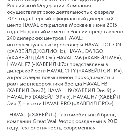
Российской Федерации. Компания
осуществляет свою деятельность с февраля
2014 года. Первый официальный дилерский
центр HAVAL открылся в Москве в июне 2015
года. На данный момент в России представлено
240 дилерских центров HAVAL:
интеллектуальные кроссоверы HAVAL JOLION
(«ХАВЕЙЛ ДЖО́ЛИОН»), HAVAL DARGO
(«ХАВЕЙЛ ДА́РГО»,) HAVAL М6 («ХАВЕЙЛ M6»),
HAVAL F7 («ХАВЕЙЛ Ф7») представлены в
дилерской сети HAVAL CITY («ХАВЕЙЛ СИТИ»),
а кроссоверы повышенной проходимости и
рамные внедорожники бренда HAVAL H3
(ХАВЕЙЛ Эйч 3), HAVAL H9 (ХАВЕЙЛ Эйч 9) и
HAVAL H5 (ХАВЕЙЛ Эйч 5), HAVAL H7 (ХАВЕЙЛ
Эйч 7) – в сети HAVAL PRO («ХАВЕЙЛ ПРО»).
HAVAL («ХАВЕЙЛ») - автомобильный бренд
компании Great Wall Motor, созданный в 2013
году. Технологичность, современная