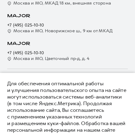
Система управления автопарком GWM Fleet
Москва и МО, МКАД 18 км, внешняя сторона
Руководства по эксплуатации
Сервис для корпоративных клиентов
MAJOR
Подписки
HAVAL Лизинг
+7 (495) 025-10-10
Автомобильные аксессуары
Автомобильные аксессуары
Москва и МО, Новорижское ш., 9 км от МКАД
Коллекция CITY
Коллекция CITY
MAJOR
Коллекция Базовая
Коллекция Базовая
+7 (495) 025-10-10
Коллекция Детская
Коллекция Детская
Москва и МО, Цветочный пр-д, д. 4
О ПРОДУКТЕ
Для обеспечения оптимальной работы
КРЕДИТНЫЕ ПРОГРАММЫ
и улучшения пользовательского опыта на сайте
могут использоваться системы веб-аналитики
ЦЕНЫ И ВЫГОДЫ
(в том числе Яндекс.Метрика). Продолжая
ЮРИДИЧЕСКАЯ ИНФОРМАЦИЯ
использование сайта, Вы соглашаетесь
Вся представленная на сайте информация, касающаяся
с применением указанных технологий
автомобилей и сервисного обслуживания, носит
и размещением куки-файлов. Обработка вашей
информационный характер и не является публичной офертой.
****На некоторых автомобилях HAVAL может отсутствовать
персональной информации на нашем сайте
Показать все
Все цены, указанные на данном сайте, носят информационный
система / устройство вызова экстренных оперативных служб