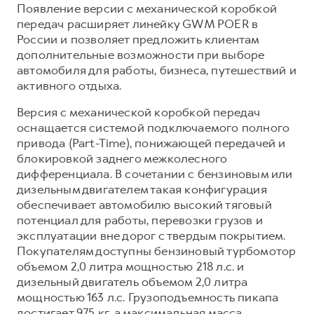
Сервис для корпоративных клиентов
Появление версии с механической коробкой
передач расширяет линейку GWM POER в
HAVAL Лизинг
АКСЕССУАРЫ HAVAL
России и позволяет предложить клиентам
Автомобильные аксессуары
дополнительные возможности при выборе
автомобиля для работы, бизнеса, путешествий и
АКСЕССУАРЫ HAVAL
Коллекция CITY
активного отдыха.
Автомобильные аксессуары
Коллекция Базовая
Версия с механической коробкой передач
Коллекция CITY
Коллекция Детская
оснащается системой подключаемого полного
Коллекция Базовая
привода (Part-Time), понижающей передачей и
блокировкой заднего межколесного
Коллекция Детская
дифференциала. В сочетании с бензиновым или
дизельным двигателем такая конфигурация
обеспечивает автомобилю высокий тяговый
потенциал для работы, перевозки грузов и
эксплуатации вне дорог с твердым покрытием.
Покупателям доступны бензиновый турбомотор
объемом 2,0 литра мощностью 218 л.с. и
дизельный двигатель объемом 2,0 литра
мощностью 163 л.с. Грузоподъемность пикапа
достигает 975 кг, а максимальная масса