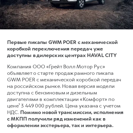
Тест-драйв
СЕРВИСНОЕ ОБСЛУЖИВАНИЕ
О дилере
Трейд-ин
Нулевое ТО
Наша команда
DARGO
DARGO X
Программа «Помощь на дороге»
Контакты
от 3 199 000 ₽
от 3 499 000 ₽
КРЕДИТ И СТРАХОВАНИЕ
Регламенты технического обслуживания
Первые пикапы GWM POER с механической
Кредитный калькулятор
Электронный ПТС
коробкой переключения передач уже
доступны в дилерских центрах HAVAL CITY
Страхование
Компания ООО «Грейт Волл Мотор Рус»
Кредит
ПОДДЕРЖКА
объявляет о старте продаж рамного пикапа
F7
F7X
GWM Безопасность
от 2 899 000 ₽
от 3 599 000 ₽
GWM POER с механической коробкой передач
на российском рынке. Новая версия модели
КОРПОРАТИВНЫМ КЛИЕНТАМ
Гарантия HAVAL
доступна с бензиновым и дизельным
Для малого бизнеса
Мобильное приложение GWM
двигателями в комплектации «Комфорт» по
Корпоративным клиентам
Программа «HAVAL Защита+»
цене¹ 3 449 000 рублей. Цена указана с учетом
НДС.
Помимо новой трансмиссии, исполнения
Крупным корпоративным клиентам
Руководства по эксплуатации
с МКПП получили ряд изменений как в
POER
от 3 449 000 ₽
Система управления автопарком GWM Fleet
Подписки
оформлении экстерьера, так и интерьера.