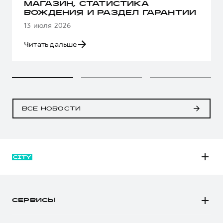
МАГАЗИН, СТАТИСТИКА
ВОЖДЕНИЯ И РАЗДЕЛ ГАРАНТИИ
13 июля 2026
Читать дальше
ВСЕ НОВОСТИ
M6
JOLION
СЕРВИСЫ
DARGO
Автомобили в наличии
DARGO Х