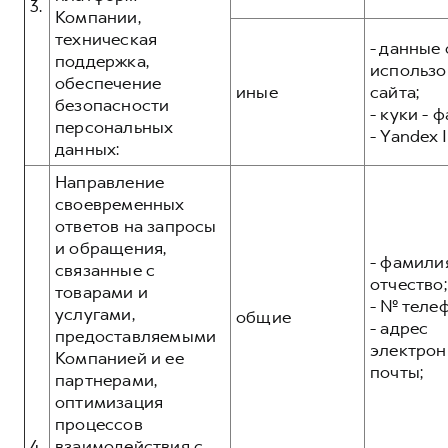
3.
Компании,
техническая
- данные 
поддержка,
использо
обеспечение
иные
сайта;
безопасности
- куки - 
персональных
- Yandex I
данных:
Направление
своевременных
ответов на запросы
и обращения,
- фамилия
связанные с
отчество;
товарами и
- № теле
услугами,
общие
- адрес
предоставляемыми
электрон
Компанией и ее
почты;
партнерами,
оптимизация
процессов
4.
взаимодействия с