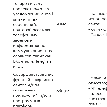
товаров и услуг
посредством push –
- данные 
уведомлений, e-mail,
использо
sms- и mms-
иные
сайта;
сообщений,
- куки - 
почтовой рассылки,
- Yandex I
телефонных
звонков и
информационно-
коммуникационных
сервисов, таких как
ВКонтакте, Telegram
и т.д.:
Совершенствование
- фамилия
функций и сервисов
отчество;
сайтов и/или
- № теле
мобильных
общие
- адрес
приложений, и/или
электрон
программных
почты;
платформ