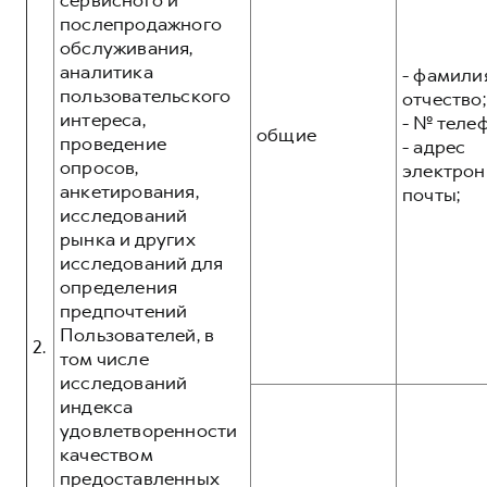
сервисного и
послепродажного
обслуживания,
аналитика
- фамилия
пользовательского
отчество;
интереса,
- № теле
общие
проведение
- адрес
опросов,
электрон
анкетирования,
почты;
исследований
рынка и других
исследований для
определения
предпочтений
Пользователей, в
2.
том числе
исследований
индекса
удовлетворенности
качеством
предоставленных