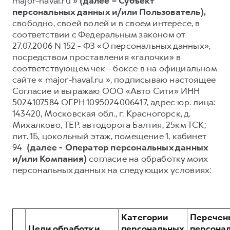
major-haval.ru »
(далее – Субъект
персональных данных и/или Пользователь),
Тест-драйв
СЕРВИСНОЕ ОБСЛУЖИВАНИЕ
О дилере
свободно, своей волей и в своем интересе, в
Трейд-ин
Нулевое ТО
Наша команда
соответствии с Федеральным законом от
27.07.2006 N 152 - ФЗ «О персональных данных»,
Программа «Помощь на дороге»
Контакты
посредством проставления «галочки» в
DARGO
DARGO X
КРЕДИТ И СТРАХОВАНИЕ
Регламенты технического обслуживания
соответствующем чек – боксе в на официальном
от 3 199 000 ₽
от 3 499 000 ₽
сайте « major-haval.ru », подписываю настоящее
Кредитный калькулятор
Электронный ПТС
Согласие и выражаю ООО «Авто Сити» ИНН
Страхование
5024107584 ОГРН 1095024006417, адрес юр. лица:
143420, Московская обл., г. Красногорск, д.
Кредит
ПОДДЕРЖКА
Михалково, ТЕР. автодорога Балтия, 25км ТСК;
GWM Безопасность
лит. 1Б, цокольный этаж, помещение 1, кабинет
94
(далее - Оператор персональных данных
F7
F7X
КОРПОРАТИВНЫМ КЛИЕНТАМ
Гарантия HAVAL
от 2 899 000 ₽
от 3 599 000 ₽
и/или Компания)
согласие на обработку моих
Для малого бизнеса
Мобильное приложение GWM
персональных данных на следующих условиях:
Корпоративным клиентам
Программа «HAVAL Защита+»
Крупным корпоративным клиентам
Руководства по эксплуатации
Система управления автопарком
Подписки
Категории
Перечен
Цели обработки
персональных
персона