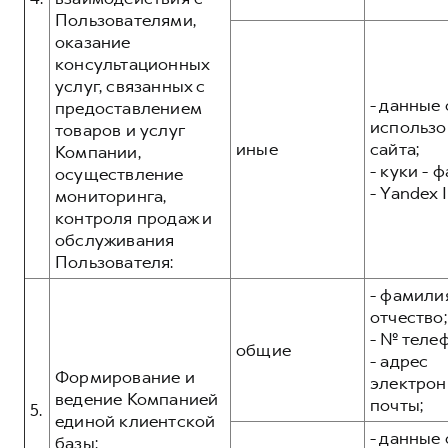
Пользователями,
оказание
консультационных
услуг, связанных с
- данные 
предоставлением
использо
товаров и услуг
иные
сайта;
Компании,
- куки - 
осуществление
- Yandex I
мониторинга,
контроля продаж и
обслуживания
Пользователя:
- фамилия
отчество;
- № теле
общие
- адрес
Формирование и
электрон
ведение Компанией
почты;
5.
единой клиентской
- данные 
базы: