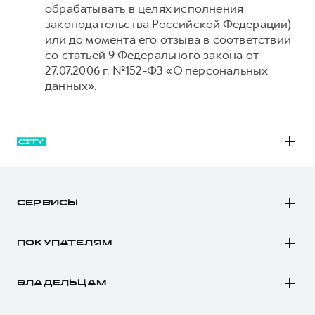
обрабатывать в целях исполнения
законодательства Российской Федерации)
или до момента его отзыва в соответствии
со статьей 9 Федерального закона от
27.07.2006 г. №152-ФЗ «О персональных
данных».
M6
JOLION
СЕРВИСЫ
DARGO
Автомобили в наличии
DARGO Х
ПОКУПАТЕЛЯМ
Заказать тест-драйв
F7
Автомобили в наличии
Рассчитать кредит
F7x
ВЛАДЕЛЬЦАМ
Конфигуратор HAVAL
Записаться на сервис
POER
Все о сервисе
Аксессуары HAVAL