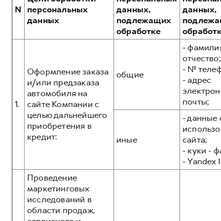
Сервис для корпоративных клиентов
POER
N
персональных
данных,
данных,
от 3 449 000 ₽
HAVAL Лизинг
АКСЕССУАРЫ HAVAL
данных
подлежащих
подлежа
обработке
обработ
Автомобильные аксессуары
- фамилия
АКСЕССУАРЫ HAVAL
Коллекция CITY
отчество;
Автомобильные аксессуары
Коллекция Базовая
- № теле
Оформление заказа
общие
- адрес
Коллекция CITY
Коллекция Детская
и/или предзаказа
электрон
автомобиля на
Коллекция Базовая
почты;
1.
сайте Компании с
Коллекция Детская
целью дальнейшего
- данные 
приобретения в
использо
кредит:
иные
сайта;
- куки - 
- Yandex I
Проведение
маркетинговых
исследований в
области продаж,